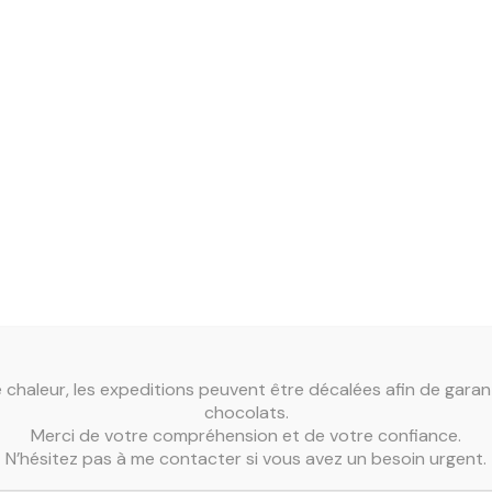
Ube — tubercule
Saveur naturelle
Enrobage choco
Teinte violette 
Une saveur exot
Ingrédients & 
cacao, lait entier,
de blé, gluten de b
sel. Agents de fin
Allergènes :
Prése
Contient : gluten.
 chaleur, les expeditions peuvent être décalées afin de garant
chocolats.
Merci de votre compréhension et de votre confiance.
N’hésitez pas à me contacter si vous avez un besoin urgent.