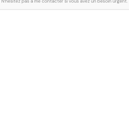
N’hésitez pas à me contacter si vous avez un besoin urgent.
Sésame noir
Carolina reaper
10,00
€
9,00
€